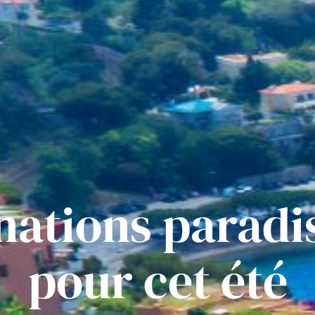
inations paradi
pour cet été